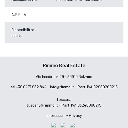
A.P.E.: A
Disponibilitá:
subito
Rimmo Real Estate
Via Innsbruck 29 - 39100 Bolzano
tel +39 0471 982 844 -
info@rimmo.it
- Part. IVA 02980260216
Toscana
tuscany@rimmo.it
- Part. IVA 03240880215
Impressum -
Privacy