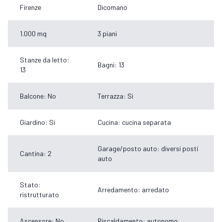
Firenze
Dicomano
1.000 mq
3 piani
Stanze da letto:
Bagni: 13
13
Balcone: No
Terrazza: Si
Giardino: Si
Cucina: cucina separata
Garage/posto auto: diversi posti
Cantina: 2
auto
Stato:
Arredamento: arredato
ristrutturato
Ascensore: No
Riscaldamento: autonomo