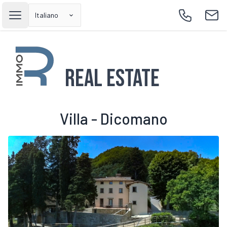
Italiano
Open main menu
Call
Emai
Real Estate
Villa - Dicomano