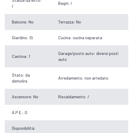
Stanze da letto:
Bagni: /
/
Balcone: No
Terrazza: No
Giardino: Si
Cucina: cucina separata
Garage/posto auto: diversi posti
Cantina: 1
auto
Stato: da
Arredamento: non arredato
demolire
Ascensore: No
Riscaldamento: /
A.P.E.: G
Disponibilitá: