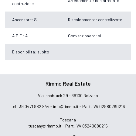
Arredamento: non arredato
costruzione
Ascensore: Si
Riscaldamento: centralizzato
A.P.E.: A
Convenzionato: si
Disponibilitá: subito
Rimmo Real Estate
Via Innsbruck 29 - 39100 Bolzano
tel +39 0471 982 844 -
info@rimmo.it
- Part. IVA 02980260216
Toscana
tuscany@rimmo.it
- Part. IVA 03240880215