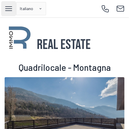
Italiano
Open main menu
Call
Emai
Real Estate
Quadrilocale - Montagna