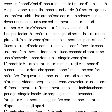
eccellenti condizioni di manutenzione, le finiture di alta qualità
e la posizione tranquilla immersa nel verde. Qui potrete godervi
un ambiente abitativo armonioso con molta privacy, senza
dover rinunciare a un buon collegamento con i mezzi di
trasporto e alla vicinanza a tutti i servizi essenziali.
Una particolarità architettonica degna di nota è la struttura su
più livelli, in cui le zone giorno sono disposte su piani sfalsati.
Questo straordinario concetto spaziale conferisce alla casa
un’atmosfera aperta e inondata di luce, creando al contempo
una piacevole separazione tra le singole zone giorno.
L’immobile è stato curato nei minimi dettagli e dispone di
numerose dotazioni che garantiscono il massimo comfort
abitativo. Tra queste figurano un sistema di allarme, un
sistema di videosorveglianza esterna, zanzariere e un sistema
di riscaldamento e raffreddamento regolabile individualmente
per ogni singolo locale. Un ampio garage con lavanderia
integrata e un ripostiglio aggiuntivo completano la pratica
disposizione degli spazi.
L’ampio giardino privato offre molto spazio per trascorrere