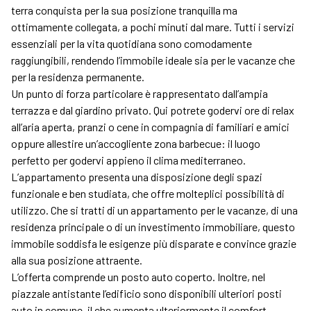
terra conquista per la sua posizione tranquilla ma
ottimamente collegata, a pochi minuti dal mare. Tutti i servizi
essenziali per la vita quotidiana sono comodamente
raggiungibili, rendendo l’immobile ideale sia per le vacanze che
per la residenza permanente.
Un punto di forza particolare è rappresentato dall’ampia
terrazza e dal giardino privato. Qui potrete godervi ore di relax
all’aria aperta, pranzi o cene in compagnia di familiari e amici
oppure allestire un’accogliente zona barbecue: il luogo
perfetto per godervi appieno il clima mediterraneo.
L’appartamento presenta una disposizione degli spazi
funzionale e ben studiata, che offre molteplici possibilità di
utilizzo. Che si tratti di un appartamento per le vacanze, di una
residenza principale o di un investimento immobiliare, questo
immobile soddisfa le esigenze più disparate e convince grazie
alla sua posizione attraente.
L’offerta comprende un posto auto coperto. Inoltre, nel
piazzale antistante l’edificio sono disponibili ulteriori posti
auto in comune, il che aumenta ulteriormente il comfort