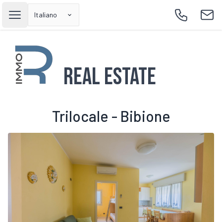
Italiano
Open main menu
Call
Emai
Real Estate
Trilocale - Bibione